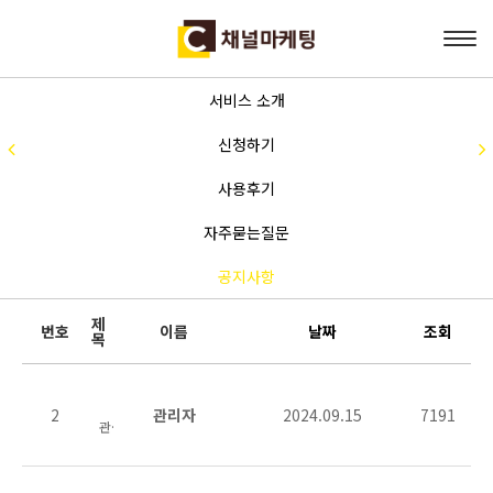
서비스 소개
신청하기
공지사항
사용후기
자주묻는질문
공지사항
제
번호
이름
날짜
조회
목
채널마케팅에서 새로운 소식을 전해드립니다.
2
관리자
2024.09.15
7191
관리자
7191
2024.09.15